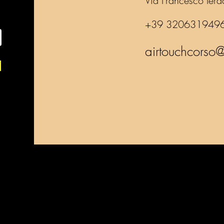
Via Francesco Iera
+39 320631949
airtouchcorso