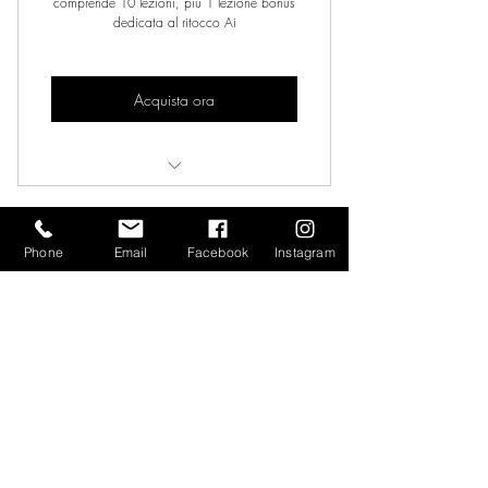
comprende 10 lezioni, più 1 lezione bonus
dedicata al ritocco Ai
Acquista ora
1O Lezioni +1 Bonus
Phone
Email
Facebook
Instagram
Video Channel Name
Guarda ora