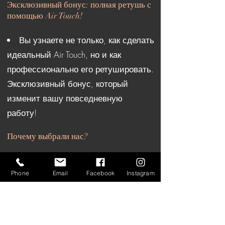
Эксклюзивный бонус: полная ретушь с
помощью Air Touch!
Вы узнаете не только, как сделать
идеальный Air Touch, но и как
профессионально его ретушировать.
Эксклюзивный бонус, который
изменит вашу повседневную
работу!
Почему выбрали нас?
Пошаговый подход:
Мы будем
Phone
Email
Facebook
Instagram
сопровождать вас шаг за шагом,
чтобы вы могли легко следовать
каждому этапу процесса.
Неограниченный доступ:
Вы