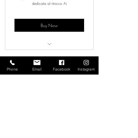
dedicata al ritocco Ai
Buy Now
1O Lezioni +1 Bonus
Phone
Email
Facebook
Instagram
Video Channel Name
Watch Now